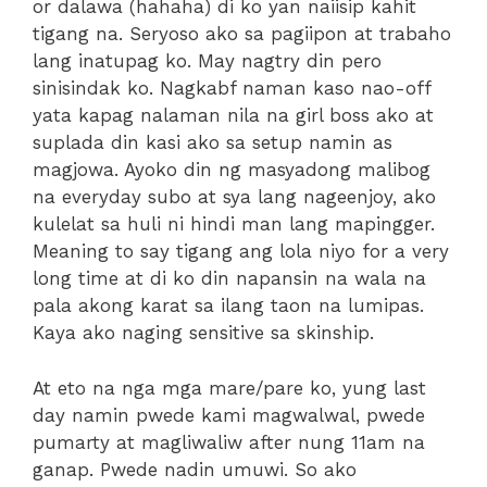
or dalawa (hahaha) di ko yan naiisip kahit
tigang na. Seryoso ako sa pagiipon at trabaho
lang inatupag ko. May nagtry din pero
sinisindak ko. Nagkabf naman kaso nao-off
yata kapag nalaman nila na girl boss ako at
suplada din kasi ako sa setup namin as
magjowa. Ayoko din ng masyadong malibog
na everyday subo at sya lang nageenjoy, ako
kulelat sa huli ni hindi man lang mapingger.
Meaning to say tigang ang lola niyo for a very
long time at di ko din napansin na wala na
pala akong karat sa ilang taon na lumipas.
Kaya ako naging sensitive sa skinship.
At eto na nga mga mare/pare ko, yung last
day namin pwede kami magwalwal, pwede
pumarty at magliwaliw after nung 11am na
ganap. Pwede nadin umuwi. So ako