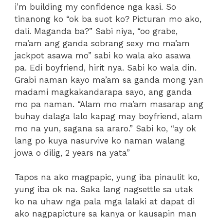
i’m building my confidence nga kasi. So
tinanong ko “ok ba suot ko? Picturan mo ako,
dali. Maganda ba?” Sabi niya, “oo grabe,
ma’am ang ganda sobrang sexy mo ma’am
jackpot asawa mo” sabi ko wala ako asawa
pa. Edi boyfriend, hirit nya. Sabi ko wala din.
Grabi naman kayo ma’am sa ganda mong yan
madami magkakandarapa sayo, ang ganda
mo pa naman. “Alam mo ma’am masarap ang
buhay dalaga lalo kapag may boyfriend, alam
mo na yun, sagana sa araro.” Sabi ko, “ay ok
lang po kuya nasurvive ko naman walang
jowa o dilig, 2 years na yata”
Tapos na ako magpapic, yung iba pinaulit ko,
yung iba ok na. Saka lang nagsettle sa utak
ko na uhaw nga pala mga lalaki at dapat di
ako nagpapicture sa kanya or kausapin man