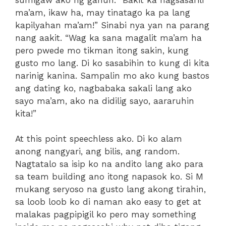
ma’am, ikaw ha, may tinatago ka pa lang
kapilyahan ma’am!” Sinabi nya yan na parang
nang aakit. “Wag ka sana magalit ma’am ha
pero pwede mo tikman itong sakin, kung
gusto mo lang. Di ko sasabihin to kung di kita
narinig kanina. Sampalin mo ako kung bastos
ang dating ko, nagbabaka sakali lang ako
sayo ma’am, ako na didilig sayo, aararuhin
kita!”
At this point speechless ako. Di ko alam
anong nangyari, ang bilis, ang random.
Nagtatalo sa isip ko na andito lang ako para
sa team building ano itong napasok ko. Si M
mukang seryoso na gusto lang akong tirahin,
sa loob loob ko di naman ako easy to get at
malakas pagpipigil ko pero may something