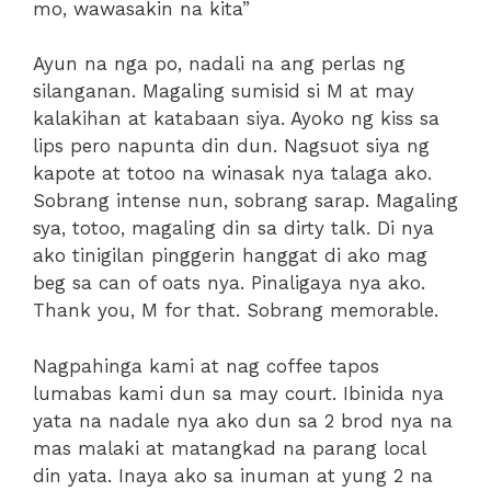
mo, wawasakin na kita”
Ayun na nga po, nadali na ang perlas ng
silanganan. Magaling sumisid si M at may
kalakihan at katabaan siya. Ayoko ng kiss sa
lips pero napunta din dun. Nagsuot siya ng
kapote at totoo na winasak nya talaga ako.
Sobrang intense nun, sobrang sarap. Magaling
sya, totoo, magaling din sa dirty talk. Di nya
ako tinigilan pinggerin hanggat di ako mag
beg sa can of oats nya. Pinaligaya nya ako.
Thank you, M for that. Sobrang memorable.
Nagpahinga kami at nag coffee tapos
lumabas kami dun sa may court. Ibinida nya
yata na nadale nya ako dun sa 2 brod nya na
mas malaki at matangkad na parang local
din yata. Inaya ako sa inuman at yung 2 na