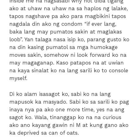
inside me na nagsasabi why not diba tigang
ako at uhaw na uhaw na sa haplos ng lalake,
tapos nagshave pa ako para magbikini tapos
nagdala din ako ng condom “if ever lang,
baka lang may pumatos sakin at maglakas
loob”. Yan talaga nasa isip ko, parang gusto ko
na din kasing pumatol sa mga humokage
moves sakin, somehow ni look forward ko na
may magaganap. Kaso patapos na at uwian
na kaya sinalat ko na lang sarili ko to console
myself.
Di ko alam isasagot ko, sabi ko na lang
mapusok ka masyado. Sabi ko sa sarili ko pag
inaya nya pa ako one more time, yes na ang
sagot ko. Wala, tinanggap ko na na curious
ako ano kayang gawin ni M at kung gano ako
ka deprived sa can of oats.