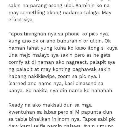
sakin na parang asong ulol. Aaminin ko na
may something akong nadama talaga. May
effect siya.
Tapos tiningnan nya sa phone ko pics nya,
kung ano ok or ano buburahin or ulitin. Ok
naman lahat yung kuha ko kaso itong si kuya
una mejo malayo sya sakin pero as he gets
comfy at di naman ako nagreact, palapit sya
ng palapit at may konting paghawak sakin
habang nakikiswipe, zoom sa pic nya. I
learned ano name nya, kasi pinasend sa
kanya. So nakita nya din name ko hahahah.
Ready na ako makisali dun sa mga
kwentuhan sa labas pero si M papunta dun
sa table binalikan iniinom nya. Tapos sabi pic
daw kami selfie namin dalawa. Ayun umupo