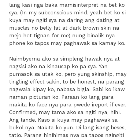
lang kasi nga baka mamisinterpret na bet ko
sya, (In my subconscious mind, yeah bet ko si
kuya may ngiti sya na daring ang dating at
muscles no belly fat at dark brown skin na
mejo hot tignan for me) nung binalik nya
phone ko tapos may paghawak sa kamay ko.
Naimbyerna ako sa simpleng hawak nya at
nagsisi ako na kinausap ko pa sya. Yan
pumasok sa utak ko, pero yung skinship, may
tingling effect sakin, to be honest, na parang
nagwala kipay ko, nabasa bigla. Sabi ko ikaw
naman picturan ko. Paraan ko lang para
makita ko face nya para pwede ireport if ever.
Confirmed, may tama ako sa ngiti nya, hihi.
Ang lande. Kaso si kuya may paghawak sa
bukol nya. Nakita ko yun. Di lang isang beses,
tatlo. Parang hinihimas nya pa tapos ngingiti