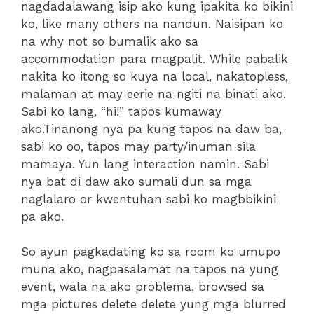
nagdadalawang isip ako kung ipakita ko bikini
ko, like many others na nandun. Naisipan ko
na why not so bumalik ako sa
accommodation para magpalit. While pabalik
nakita ko itong so kuya na local, nakatopless,
malaman at may eerie na ngiti na binati ako.
Sabi ko lang, “hi!” tapos kumaway
ako.Tinanong nya pa kung tapos na daw ba,
sabi ko oo, tapos may party/inuman sila
mamaya. Yun lang interaction namin. Sabi
nya bat di daw ako sumali dun sa mga
naglalaro or kwentuhan sabi ko magbbikini
pa ako.
So ayun pagkadating ko sa room ko umupo
muna ako, nagpasalamat na tapos na yung
event, wala na ako problema, browsed sa
mga pictures delete delete yung mga blurred