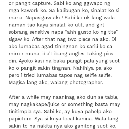
or pangit capture. Sabi ko ang ggwapo ng
mga kawork ko. Sa kalibugan ko, sinalat ko si
maria. Napasigaw ako! Sabi ko ok lang wala
naman tao kaya sinalat ko ulit, and girl
sobrang sensitive napa “ahh gusto ko ng tite”
sigaw ko. After that nag two piece na ako. Di
ako lumabas agad tiningnan ko sarili ko sa
mirror muna, iba’t ibang angles, taking pics
din. Ayoko kasi na baka pangit pala yung suot
ko o pangit sakin tingnan. Nahihiya pa ako
pero i tried lumabas tapos nag selfie selfie.
Magisa lang ako, walang photographer.
After a while may naaninag ako dun sa table,
may nagkakape/juice or something basta may
tinitimpla sya. Sabi ko, ay kuya pahelp ako
papicture. Sya si kuya local kanina. Wala lang
sakin to na nakita nya ako ganitong suot ko,