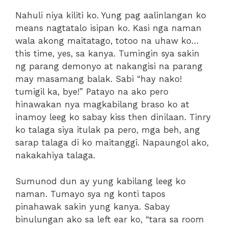
Nahuli niya kiliti ko. Yung pag aalinlangan ko
means nagtatalo isipan ko. Kasi nga naman
wala akong maitatago, totoo na uhaw ko…
this time, yes, sa kanya. Tumingin sya sakin
ng parang demonyo at nakangisi na parang
may masamang balak. Sabi “hay nako!
tumigil ka, bye!” Patayo na ako pero
hinawakan nya magkabilang braso ko at
inamoy leeg ko sabay kiss then dinilaan. Tinry
ko talaga siya itulak pa pero, mga beh, ang
sarap talaga di ko maitanggi. Napaungol ako,
nakakahiya talaga.
Sumunod dun ay yung kabilang leeg ko
naman. Tumayo sya ng konti tapos
pinahawak sakin yung kanya. Sabay
binulungan ako sa left ear ko, “tara sa room