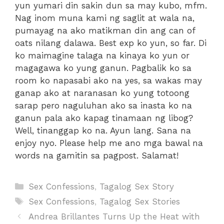
yun yumari din sakin dun sa may kubo, mfm.
Nag inom muna kami ng saglit at wala na,
pumayag na ako matikman din ang can of
oats nilang dalawa. Best exp ko yun, so far. Di
ko maimagine talaga na kinaya ko yun or
magagawa ko yung ganun. Pagbalik ko sa
room ko napasabi ako na yes, sa wakas may
ganap ako at naranasan ko yung totoong
sarap pero naguluhan ako sa inasta ko na
ganun pala ako kapag tinamaan ng libog?
Well, tinanggap ko na. Ayun lang. Sana na
enjoy nyo. Please help me ano mga bawal na
words na gamitin sa pagpost. Salamat!
Categories
Sex Confessions
,
Tagalog Sex Story
Tags
Sex Confessions
,
Tagalog Sex Stories
Andrea Brillantes Turns Up the Heat with