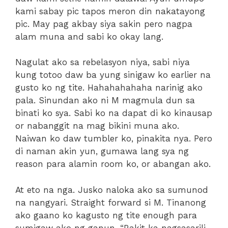
kami sabay pic tapos meron din nakatayong
pic. May pag akbay siya sakin pero nagpa
alam muna and sabi ko okay lang.
Nagulat ako sa rebelasyon niya, sabi niya
kung totoo daw ba yung sinigaw ko earlier na
gusto ko ng tite. Hahahahahaha narinig ako
pala. Sinundan ako ni M magmula dun sa
binati ko sya. Sabi ko na dapat di ko kinausap
or nabanggit na mag bikini muna ako.
Naiwan ko daw tumbler ko, pinakita nya. Pero
di naman akin yun, gumawa lang sya ng
reason para alamin room ko, or abangan ako.
At eto na nga. Jusko naloka ako sa sumunod
na nangyari. Straight forward si M. Tinanong
ako gaano ko kagusto ng tite enough para
sumigaw ako ng ganun. “Bakit ka nagsasarili