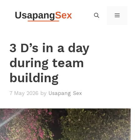
Skip
to
MENU
content
3 D’s in a day
during team
building
7 May 2026
by
Usapang Sex